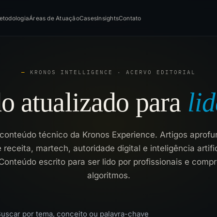
etodologia
Áreas de Atuação
Cases
Insights
Contato
—
KRONOS INTELLIGENCE · ACERVO EDITORIAL
o atualizado para
l
i
d
conteúdo técnico da Kronos Experience. Artigos aprof
 receita, martech, autoridade digital e inteligência artifi
Conteúdo escrito para ser lido por profissionais e comp
algoritmos.