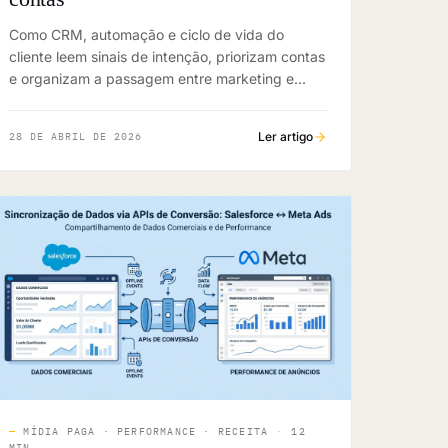
Como CRM, automação e ciclo de vida do
cliente leem sinais de intenção, priorizam contas
e organizam a passagem entre marketing e
vendas em operações B2B.
Ler artigo
28 DE ABRIL DE 2026
—
MÍDIA PAGA · PERFORMANCE · RECEITA
·
12
MIN