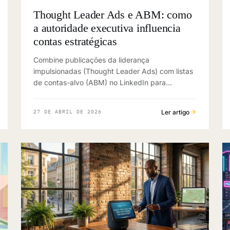
Thought Leader Ads e ABM: como
a autoridade executiva influencia
contas estratégicas
Combine publicações da liderança
impulsionadas (Thought Leader Ads) com listas
de contas-alvo (ABM) no LinkedIn para
influenciar comitês de compra e gerar pipeline
em vendas complexas.
Ler artigo
27 DE ABRIL DE 2026