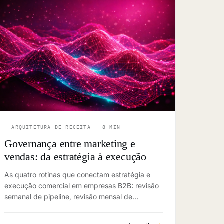
—
ARQUITETURA DE RECEITA
·
8 MIN
Governança entre marketing e
vendas: da estratégia à execução
As quatro rotinas que conectam estratégia e
execução comercial em empresas B2B: revisão
semanal de pipeline, revisão mensal de
performance, QBR de receita e planejamento
anual.