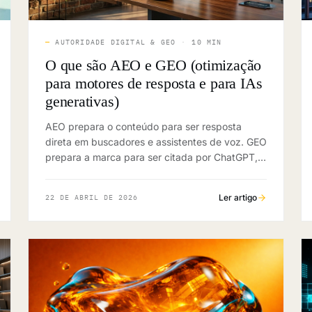
—
AUTORIDADE DIGITAL & GEO
·
10 MIN
O que são AEO e GEO (otimização
para motores de resposta e para IAs
generativas)
AEO prepara o conteúdo para ser resposta
direta em buscadores e assistentes de voz. GEO
prepara a marca para ser citada por ChatGPT,
Gemini e Claude. Entenda a diferença e como
aplicar.
Ler artigo
22 DE ABRIL DE 2026