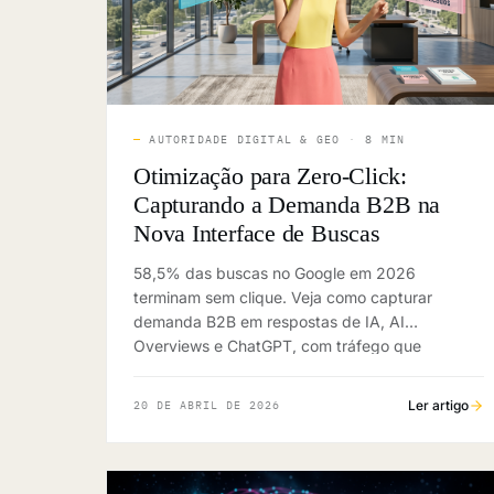
—
AUTORIDADE DIGITAL & GEO
·
8 MIN
Otimização para Zero-Click:
Capturando a Demanda B2B na
Nova Interface de Buscas
58,5% das buscas no Google em 2026
terminam sem clique. Veja como capturar
demanda B2B em respostas de IA, AI
Overviews e ChatGPT, com tráfego que
converte até 8x mais.
Ler artigo
20 DE ABRIL DE 2026