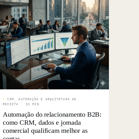
—
CRM, AUTOMAÇÃO E ARQUITETURA DE
RECEITA
·
11 MIN
Automação do relacionamento B2B:
como CRM, dados e jornada
comercial qualificam melhor as
contas