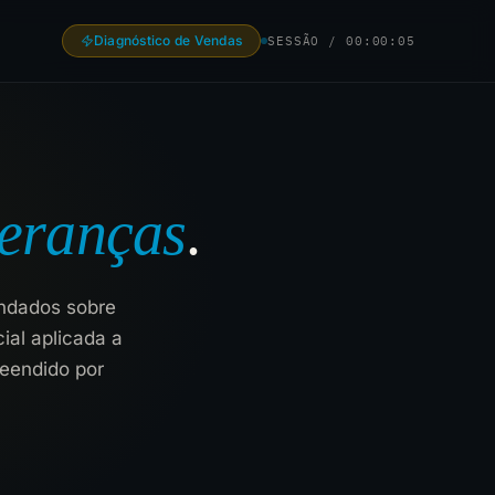
Diagnóstico de Vendas
SESSÃO /
00:00:07
e
r
a
n
ç
a
s
.
undados sobre
cial aplicada a
reendido por