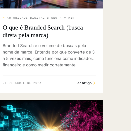
—
AUTORIDADE DIGITAL & GEO
·
9 MIN
O que é Branded Search (busca
direta pela marca)
Branded Search é o volume de buscas pelo
nome da marca. Entenda por que converte de 3
a 5 vezes mais, como funciona como indicador
financeiro e como medir corretamente.
Ler artigo
21 DE ABRIL DE 2026