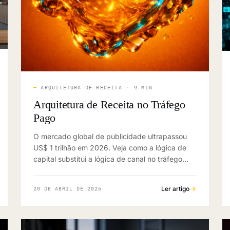
—
ARQUITETURA DE RECEITA
·
9 MIN
Arquitetura de Receita no Tráfego
Pago
O mercado global de publicidade ultrapassou
US$ 1 trilhão em 2026. Veja como a lógica de
capital substitui a lógica de canal no tráfego
pago B2B, com governança executiva e
benchmarks.
Ler artigo
20 DE ABRIL DE 2026