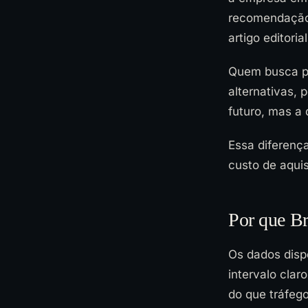
recomendação d
artigo editori
Quem busca po
alternativas, 
futuro, mas a 
Essa diferenç
custo de aquis
Por que Br
Os dados disp
intervalo clar
do que tráfeg