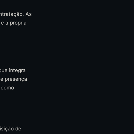
a
ntratação. As
e a própria
que integra
 e presença
r como
isição de