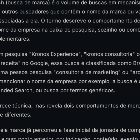
ch (busca de marca) é o volume de buscas em mecani
e outros buscadores que contêm o nome da marca ou v
ssociadas a ela. O termo descreve o comportamento d
nome da empresa na caixa de pesquisa, sozinho ou com
lementares.
 pesquisa "Kronos Experience", "kronos consultoria" o
e receita" no Google, essa busca é classificada como B
a pessoa pesquisa "consultoria de marketing" ou "arq
 mencionar o nome da empresa por exemplo, a busca é c
ded Search, ou busca por termos genéricos.
arece técnica, mas revela dois comportamentos de mer
 diferentes.
la marca já percorreu a fase inicial da jornada de co
algum ponto anterior, por indicação, conteúdo, evento,