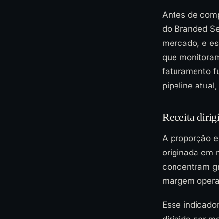
Antes de comp
do Branded Se
mercado, e es
que monitoram
faturamento f
pipeline atual
Receita dirig
A proporção en
originada em m
concentram gr
margem operac
Esse indicado