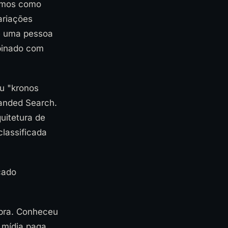
smos como
ariações
e uma pessoa
binado com
u "kronos
randed Search.
uitetura de
lassificada
cado
mpra. Conheceu
 mídia paga,