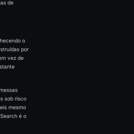
xas de
nhecendo o
struídas por
 em vez de
astante
omessas
s sob risco
íveis mesmo
 Search é o