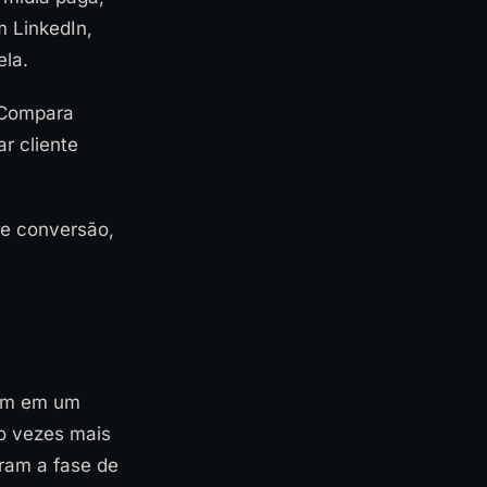
m LinkedIn,
ela.
. Compara
ar cliente
de conversão,
gem em um
co vezes mais
ram a fase de