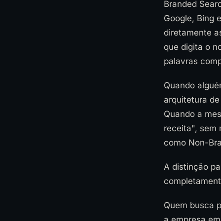
Branded Sear
Google, Bing 
diretamente a
que digita o 
palavras comp
Quando alguém
arquitetura d
Quando a mesm
receita", sem
como Non-Bran
A distinção p
completamente
Quem busca pe
a empresa em 