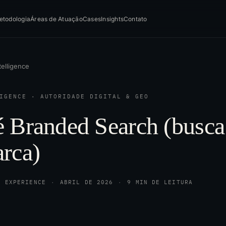
etodologia
Áreas de Atuação
Cases
Insights
Contato
telligence
IGENCE · AUTORIDADE DIGITAL & GEO
 Branded Search (busca 
arca)
S EXPERIENCE
·
ABRIL DE 2026
·
9 MIN DE LEITURA