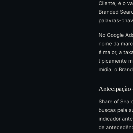
Cliente, é o v
Branded Searc
palavras-chav
No Google Ads
nome da marca
é maior, a tax
tipicamente m
mídia, o Brand
Antecipação 
Share of Sear
buscas pela s
indicador ant
de antecedênc