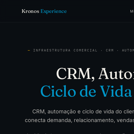
Kronos
Experience
M
—
INFRAESTRUTURA COMERCIAL · CRM · AUTO
CRM, Auto
C
i
c
l
o
d
e
V
i
d
a
CRM, automação e ciclo de vida do clie
conecta demanda, relacionamento, vendas