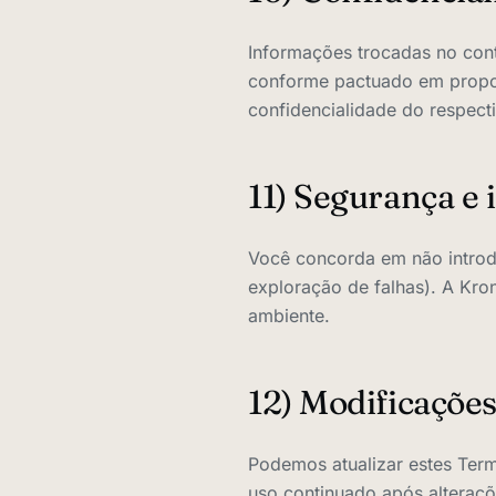
Informações trocadas no con
conforme pactuado em propost
confidencialidade do respect
11) Segurança e 
Você concorda em não introdu
exploração de falhas). A Kro
ambiente.
12) Modificaçõe
Podemos atualizar estes Term
uso continuado após alteraç