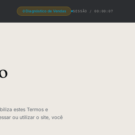
Diagnóstico de Vendas
SESSÃO /
00:00:08
o
biliza estes Termos e
ar ou utilizar o site, você